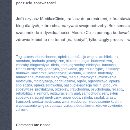
poczucie sprawczości.
Jeśli czytasz MediluxClinic, trafiasz do przestrzeni, która staw
blog dla tych, które chcą nazywać swoje potrzeby. Bez sensacj
szacunek do indywidualności. MediluxClinic pomaga budować 
zdrowie kobiet to nie temat „na kiedyś”, tylko ciągły proces – w
CATEGORIES:
TURYSTYKA, PODRÓŻE
Tagi:
akcesoria kuchenne
,
apteka
,
aranżacja wnętrz
,
architektura
,
armatura
,
badania genetyczne
,
biotechnologia
,
budownictwo
,
choroby
,
diagnostyka
,
dieta
,
dom
,
egzaminy
,
elektryka
,
farmacja
,
fitness medyczny
,
genetyka
,
gotowanie
,
gry edukacyjne
,
instalacje
domowe
,
kawiarnie
,
korepetycje
,
kuchnia
,
kulinaria
,
materiały
budowlane
,
materiały medyczne
,
meble
,
medycyna
,
mieszkanie
,
motocykle
,
motoryzacja
,
odchudzanie
,
ogród
,
ogrodnictwo
,
opieka
społeczna
,
opieka zdrowotna
,
patio
,
pielęgnacja roślin
,
produkty
spożywcze
,
profilaktyka
,
przepisy
,
przychodnia
,
psychologia
,
recepty
,
rehabilitacja
,
remont
,
restauracje
,
rtv agd
,
samochody
,
sery
,
sklep
spożywczy
,
sprzęt medyczny
,
superfoods
,
szkoła
,
szpital
,
tarasy
,
transport
,
wiedza medyczna
,
wina
,
wodociągi
,
wyposażenie kuchni
,
wyposażenie wnętrz
,
zabawa
,
zajęcia dodatkowe
,
zdrowe żywienie
,
zdrowie
Comments are closed.