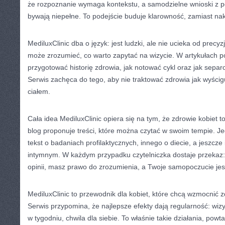
że rozpoznanie wymaga kontekstu, a samodzielne wnioski z 
bywają niepełne. To podejście buduje klarowność, zamiast na
MediluxClinic dba o język: jest ludzki, ale nie ucieka od precyz
może zrozumieć, co warto zapytać na wizycie. W artykułach po
przygotować historię zdrowia, jak notować cykl oraz jak sepa
Serwis zachęca do tego, aby nie traktować zdrowia jak wyścigu
ciałem.
Cała idea MediluxClinic opiera się na tym, że zdrowie kobiet t
blog proponuje treści, które można czytać w swoim tempie. J
tekst o badaniach profilaktycznych, innego o diecie, a jeszcze
intymnym. W każdym przypadku czytelniczka dostaje przekaz:
opinii, masz prawo do zrozumienia, a Twoje samopoczucie jes
MediluxClinic to przewodnik dla kobiet, które chcą wzmocnić 
Serwis przypomina, że najlepsze efekty dają regularność: wizy
w tygodniu, chwila dla siebie. To właśnie takie działania, pow