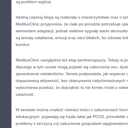
są punktem wyjścia.
Istotną częścią bloga są materiały o macierzyństwie oraz o tym
MediluxClinic przypomina, że ciało po porodzie potrzebuje op
elementem adaptacji, jednak niektóre sygnały warto skonsult
są tematy osłabienia, emocji oraz sieci bliskich, bo zdrowie ko
komfort.
MediluxClinic uwzględnia też etap perimenopauzy. Teksty w p
dlaczego w tym czasie mogą pojawić się zaburzenia snu, dysk
spowolnienie metabolizmu. Serwis podpowiada, jak wspierać
dopasowaną aktywność, bez obiecywania natychmiastowych rez
wybrzmiewa przekaz, że dojrzałość to nie koniec troski o siebi
uważność.
W serwisie można znaleźć również treści o zaburzeniach hor
edukacyjnym: pojawiają się hasła takie jak PCOS, przewlekłe d
problemy z tarczycą czy zaburzenia gospodarki węglowodanow