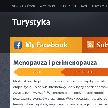
STRONA GŁÓWNA
ARCHIWUM
SPIS TREŚCI
TAGI
TURYSTYKA
ADMIN
LUT - 17 - 2026
MediluxClinic to platforma w sieci stworzone z myślą o kondy
etapie życia. To serwis internetowy, który łączy codzienne ws
zwyczajnych wyzwań. W centrum tej przestrzeni stoi zapobieg
poznawanie sygnałów organizmu. Wpisy powstają tak, aby po
tematy, które często bywają niejednoznaczne, a jednocześnie 