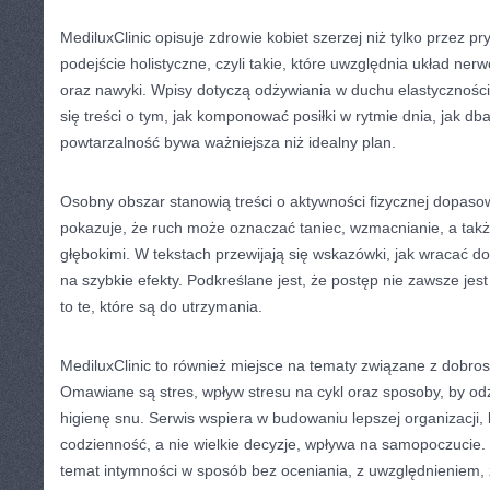
MediluxClinic opisuje zdrowie kobiet szerzej niż tylko przez 
podejście holistyczne, czyli takie, które uwzględnia układ ne
oraz nawyki. Wpisy dotyczą odżywiania w duchu elastyczności,
się treści o tym, jak komponować posiłki w rytmie dnia, jak db
powtarzalność bywa ważniejsza niż idealny plan.
Osobny obszar stanowią treści o aktywności fizycznej dopasow
pokazuje, że ruch może oznaczać taniec, wzmacnianie, a tak
głębokimi. W tekstach przewijają się wskazówki, jak wracać do 
na szybkie efekty. Podkreślane jest, że postęp nie zawsze jest 
to te, które są do utrzymania.
MediluxClinic to również miejsce na tematy związane z dobr
Omawiane są stres, wpływ stresu na cykl oraz sposoby, by od
higienę snu. Serwis wspiera w budowaniu lepszej organizacji, 
codzienność, a nie wielkie decyzje, wpływa na samopoczucie. 
temat intymności w sposób bez oceniania, z uwzględnieniem, 