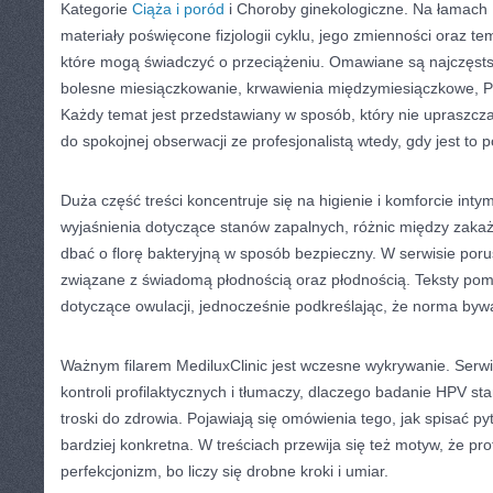
Kategorie
Ciąża i poród
i Choroby ginekologiczne. Na łamach M
materiały poświęcone fizjologii cyklu, jego zmienności oraz t
które mogą świadczyć o przeciążeniu. Omawiane są najczęstsz
bolesne miesiączkowanie, krwawienia międzymiesiączkowe, P
Każdy temat jest przedstawiany w sposób, który nie upraszcz
do spokojnej obserwacji ze profesjonalistą wtedy, gdy jest to 
Duża część treści koncentruje się na higienie i komforcie inty
wyjaśnienia dotyczące stanów zapalnych, różnic między zakaż
dbać o florę bakteryjną w sposób bezpieczny. W serwisie por
związane z świadomą płodnością oraz płodnością. Teksty pom
dotyczące owulacji, jednocześnie podkreślając, że norma byw
Ważnym filarem MediluxClinic jest wczesne wykrywanie. Serw
kontroli profilaktycznych i tłumaczy, dlaczego badanie HPV s
troski do zdrowia. Pojawiają się omówienia tego, jak spisać py
bardziej konkretna. W treściach przewija się też motyw, że prof
perfekcjonizm, bo liczy się drobne kroki i umiar.