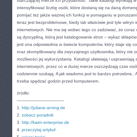
starczającej mierze ich przydatność. Takie katalogi wynikają w
intensyfikować liczbę osób, które dostaną się na daną domen
pomijać też jakże ważnej ich funkcji w pomaganiu w poruszani 
teraz jest bezproblemowe, kiedy tak właściwie jest tyle witryn
internetowych. Nie ma się wobec tego co zadziwiać, że coraz 
są dyscypliną, którą jest katalogowanie stron – wykaz sklepó
jest ona odpowiednia w świecie komputerów, który staje się co
oraz skomplikowany dla zwyczajnego użytkownika, który nie zna
możliwości jej wykorzystania. Katalogi ułatwiają i usprawniają 
internetowych, przez co w dużej mierze oszczędzają czas osób,
codziennie szukają. A jak wiadomo jest to bardzo potrzebne,. 
trzeba spędzać godzin przed komputerem.
źródło:
———————————
1.
http://juliane-arning.de
2.
zobacz poradnik
3.
http://kaim-enterprise.de
4.
przeczytaj artykuł