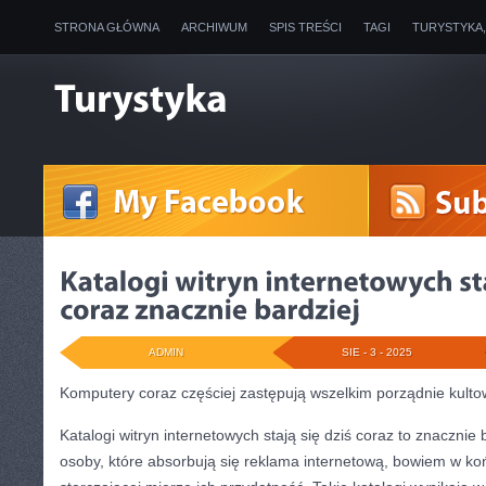
STRONA GŁÓWNA
ARCHIWUM
SPIS TREŚCI
TAGI
TURYSTYKA
ADMIN
SIE - 3 - 2025
Komputery coraz częściej zastępują wszelkim porządnie kult
Katalogi witryn internetowych stają się dziś coraz to znacznie
osoby, które absorbują się reklama internetową, bowiem w k