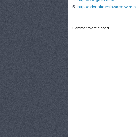
5.
http://srivenkateshwarasweet
CATEGORIES:
TURYSTYKA, PODRÓŻE
Comments are closed.