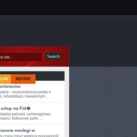
ULAR
RECENT
portowców
oland – wszechstronny portal o
i, rehabilitacji i świadomym ...
 urlop na Fid�
między palcami,⁢ szmaragdowa
eanu i ⁢kokosowe ⁤palm.​ ...
zesne noclegi w
mi czasy coraz większą popularność