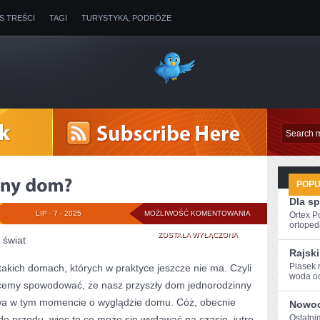
IS TREŚCI
TAGI
TURYSTYKA, PODRÓŻE
POP
Dla s
JAK
LIP - 7 - 2025
MOŻLIWOŚĆ KOMENTOWANIA
Ortex P
ortopedi
ZADBAĆ
ZOSTAŁA WYŁĄCZONA
j świat
Rajski
O
Piasek 
kich domach, których w praktyce jeszcze nie ma. Czyli
woda‌ oc
WŁASNY
chcemy spowodować, że nasz przyszły dom jednorodzinny
DOM?
wa w tym momencie o wyglądzie domu. Cóż, obecnie
Nowoc
Ostatni
 do przodu, więc to co może się wydawać na czasie, jutro