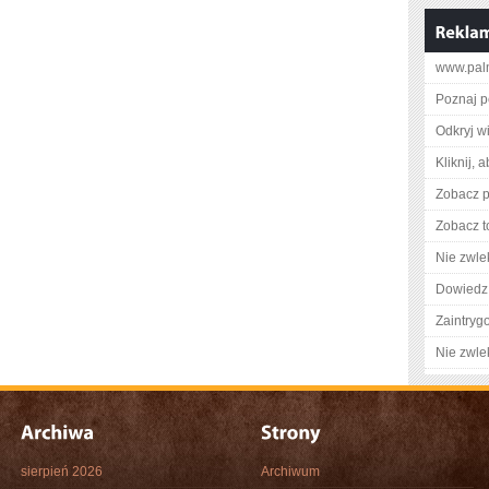
www.palm
Poznaj p
Odkryj w
Kliknij, 
Zobacz pe
Zobacz t
Nie zwlek
Dowiedz 
Zaintry
Nie zwlek
sierpień 2026
Archiwum