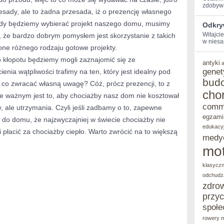
zdobywa
esady, ale to żadna przesada, iż o prezencję własnego
edy będziemy wybierać projekt naszego domu, musimy
Odkry
Witajcie
 że bardzo dobrym pomysłem jest skorzystanie z takich
w⁢ niesa
one różnego rodzaju gotowe projekty.
o kłopotu będziemy mogli zaznajomić się ze
antyki
genet
enia wątpliwości trafimy na ten, który jest idealny pod
bud
o zwracać własną uwagę? Cóż, prócz prezencji, to z
cho
e ważnym jest to, aby chociażby nasz dom nie kosztował
comm
, ale utrzymania. Czyli jeśli zadbamy o to, zapewne
egzami
o domu, że najzwyczajniej w świecie chociażby nie
edukacy
 płacić za chociażby ciepło. Warto zwrócić na to większą
medy
mot
klasycz
odchudz
zdro
przy
społe
rowery m