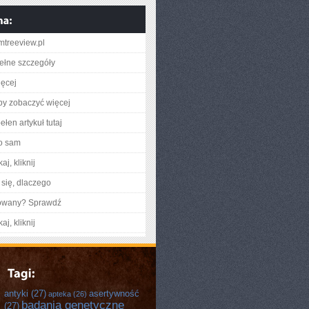
treeview.pl
ełne szczegóły
ięcej
aby zobaczyć więcej
łen artykuł tutaj
o sam
aj, kliknij
się, dlaczego
gowany? Sprawdź
aj, kliknij
antyki
(27)
asertywność
apteka
(26)
badania genetyczne
(27)