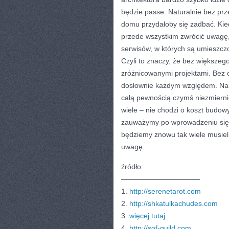
będzie passe. Naturalnie bez prz
domu przydałoby się zadbać. Ki
przede wszystkim zwrócić uwagę,
serwisów, w których są umieszcz
Czyli to znaczy, że bez większeg
zróżnicowanymi projektami. Bez ci
dosłownie każdym względem. Na c
całą pewnością czymś niezmierni
wiele – nie chodzi o koszt budowy
zauważymy po wprowadzeniu się d
będziemy znowu tak wiele musieli
uwagę.
źródło:
———————————
1.
http://serenetarot.com
2.
http://shkatulkachudes.com
3.
więcej tutaj
4.
http://sof-guild.com