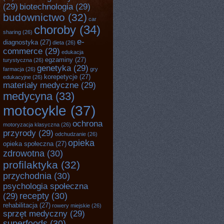
(29)
biotechnologia
(29)
budownictwo
(32)
car
choroby
(34)
sharing
(26)
e-
diagnostyka
(27)
dieta
(26)
commerce
(29)
edukacja
egzaminy
(27)
turystyczna
(26)
genetyka
(29)
farmacja
(26)
gry
korepetycje
(27)
edukacyjne
(26)
materiały medyczne
(29)
medycyna
(33)
motocykle
(37)
ochrona
motoryzacja klasyczna
(26)
przyrody
(29)
odchudzanie
(26)
opieka
opieka społeczna
(27)
zdrowotna
(30)
profilaktyka
(32)
przychodnia
(30)
psychologia społeczna
recepty
(30)
(29)
rehabilitacja
(27)
rowery miejskie
(26)
sprzęt medyczny
(29)
superfoods
(30)