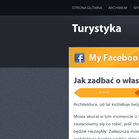
STRONA GŁÓWNA
ARCHIWUM
SP
ADMIN
Architektura, od lat kształtuje twó
Mowa akurat w tym momencie o ta
zastanówmy się co robić, jeśli 
będzie niezwykły. Zwłaszcza mo
architektura bardzo szybko idzie