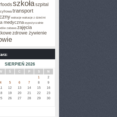
szkoła
rfoods
szpital
transport
 cyfrowa
iczny
wakacje
wakacje z dziećmi
za medyczna
wypożyczalnie
zajęcia
odów
zabawa
tkowe
zdrowe żywienie
owie
SIERPIEŃ 2026
W
Ś
C
P
S
N
1
2
4
5
6
7
8
9
11
12
13
14
15
16
18
19
20
21
22
23
25
26
27
28
29
30