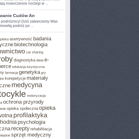
ją nowoczesne noclegi w ...
wanie Cudów An
 podróżnicy! Dziś ​zabierzemy ‍Was‌
mowitą ⁢podróż po ...
badania
asertywność
apteka
yczne
biotechnologia
ownictwo
car sharing
roby
e-
diagnostyka
dieta
erce
edukacja turystyczna
genetyka
ny
farmacja
gry
materiały
korepetycje
jne
medycyna
czne
ocykle
motoryzacja
ochrona przyrody
na
opieka
opieka społeczna
anie
profilaktyka
wotna
chodnia
psychologia
recepty
czna
rehabilitacja
sprzęt medyczny
iejskie