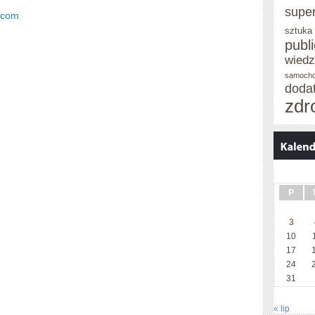
supe
s.com
sztuka
publ
wied
samoch
doda
zdr
P
3
10
17
24
31
« lip