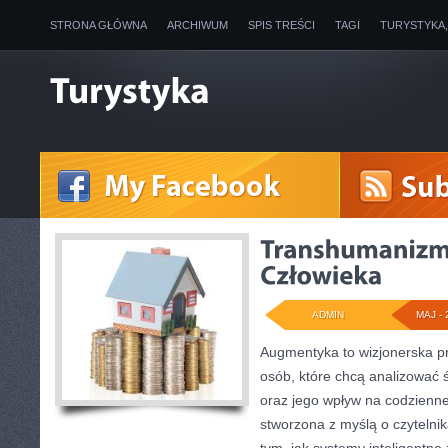
STRONA GŁÓWNA
ARCHIWUM
SPIS TREŚCI
TAGI
TURYSTYKA
ADMIN
MAJ - 
Augmentyka to wizjonerska pr
osób, które chcą analizować św
oraz jego wpływ na codzienne
stworzona z myślą o czytelnika