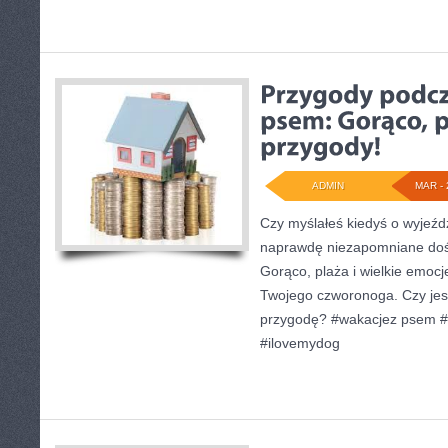
ADMIN
MAR - 
Czy myślałeś kiedyś o wyjeź
naprawdę niezapomniane doś
Gorąco, plaża i wielkie emocj
Twojego czworonoga. Czy jes
przygodę? #wakacjez psem 
#ilovemydog