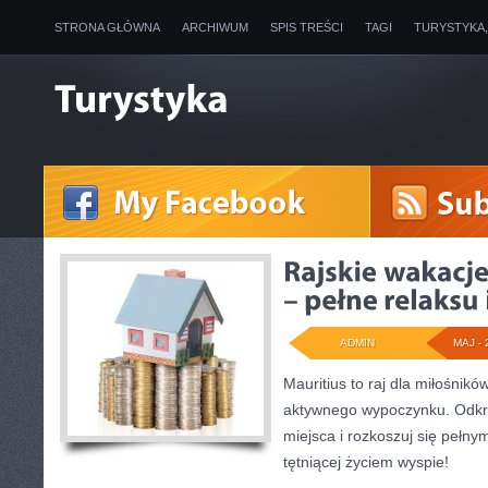
STRONA GŁÓWNA
ARCHIWUM
SPIS TREŚCI
TAGI
TURYSTYKA
ADMIN
MAJ - 
Mauritius to raj dla miłośnikó
aktywnego wypoczynku. Odkr
miejsca i rozkoszuj się pełn
tętniącej życiem wyspie!