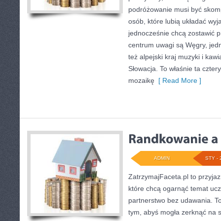
podróżowanie musi być skomp
osób, które lubią układać wyj
jednocześnie chcą zostawić p
centrum uwagi są Węgry, jedna
też alpejski kraj muzyki i kaw
Słowacja. To właśnie ta cztery
mozaikę
[ Read More ]
ADMIN
STY - 
ZatrzymajFaceta.pl to przyjaz
które chcą ogarnąć temat uc
partnerstwo bez udawania. To
tym, abyś mogła zerknąć na s