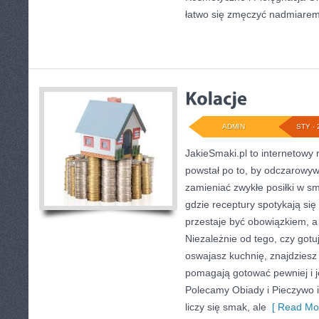
łatwo się zmęczyć nadmiarem
ADMIN
STY - 
JakieSmaki.pl to internetowy 
powstał po to, by odczarowy
zamieniać zwykłe posiłki w 
gdzie receptury spotykają si
przestaje być obowiązkiem, a 
Niezależnie od tego, czy gotu
oswajasz kuchnię, znajdziesz t
pomagają gotować pewniej i j
Polecamy Obiady i Pieczywo i
liczy się smak, ale
[ Read Mor