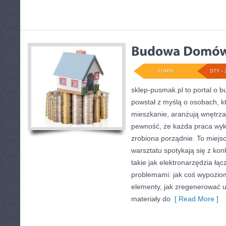
ADMIN
STY - 
sklep-pusmak.pl to portal o b
powstał z myślą o osobach, k
mieszkanie, aranżują wnętrza
pewność, że każda praca wy
zrobiona porządnie. To miejs
warsztatu spotykają się z ko
takie jak elektronarzędzia łą
problemami: jak coś wypoziom
elementy, jak zregenerować u
materiały do
[ Read More ]