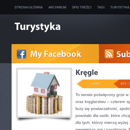
STRONA GŁÓWNA
ARCHIWUM
SPIS TREŚCI
TAGI
TURYSTYKA
ADMIN
STY - 
To serwis poświęcony grze w 
oraz kręglarstwu – czterem sp
liczy się powtarzalność, spokó
powstało dla osób, które chcą
dla tych, którzy mierzą wyżej
pewniejszą grę i rywalizację