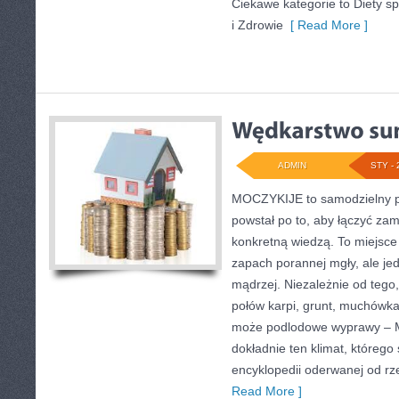
Ciekawe kategorie to Diety s
i Zdrowie
[ Read More ]
ADMIN
STY - 
MOCZYKIJE to samodzielny po
powstał po to, aby łączyć za
konkretną wiedzą. To miejsce 
zapach porannej mgły, ale je
mądrzej. Niezależnie od tego,
połów karpi, grunt, muchówka
może podlodowe wyprawy –
dokładnie ten klimat, którego
encyklopedii oderwanej od rzec
Read More ]