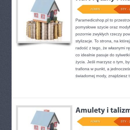
ADMIN
STY - 
Paramedicshop.pl to przestrz
pomysłowe szycie oraz modyfi
pozornie zwykłych rzeczy po
stylizacje. To strona, na której
radość z tego, że własnymi r
co idealnie pasuje do sylwetk
życia. Jeśli marzysz o tym, b
trafiona w punkt, a jednocze
świadomej mody, znajdziesz 
ADMIN
STY - 