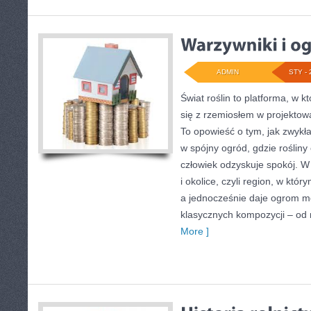
ADMIN
STY - 
Świat roślin to platforma, w k
się z rzemiosłem w projektowa
To opowieść o tym, jak zwykł
w spójny ogród, gdzie rośliny c
człowiek odzyskuje spokój. W 
i okolice, czyli region, w któ
a jednocześnie daje ogrom mo
klasycznych kompozycji – od
More ]