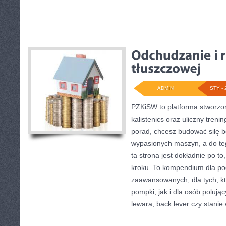
ADMIN
STY - 
PZKiSW to platforma stworzon
kalistenics oraz uliczny treni
porad, chcesz budować siłę b
wypasionych maszyn, a do teg
ta strona jest dokładnie po to
kroku. To kompendium dla poc
zaawansowanych, dla tych, kt
pompki, jak i dla osób polują
lewara, back lever czy stanie