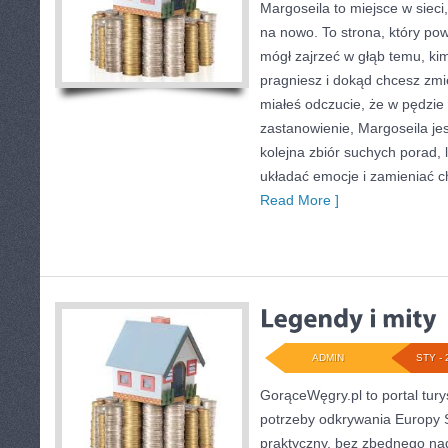
Margoseila to miejsce w sieci
na nowo. To strona, który pow
mógł zajrzeć w głąb temu, kim
pragniesz i dokąd chcesz zmie
miałeś odczucie, że w pędzi
zastanowienie, Margoseila jest
kolejna zbiór suchych porad,
układać emocje i zamieniać 
Read More ]
ADMIN
STY - 
GorąceWęgry.pl to portal tury
potrzeby odkrywania Europy
praktyczny, bez zbędnego nad