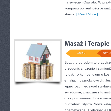
na świecie i Oświata. W prakty
kompasu po realności oświat
stawia
[ Read More ]
ADMIN
STY - 
Beat the boredom to przestrz
przegonić znużenie i zamieni
rytuał. To kompendium o kos
emaliach paznokciowych. Jeśli
lepiej rozumieć skład i wybier
świadomie, znajdziesz tu inst
oraz porównania dopasowane
budżetów i stylów. Nowe kateg
Kosmetyczne i Pielęgnacja Ok