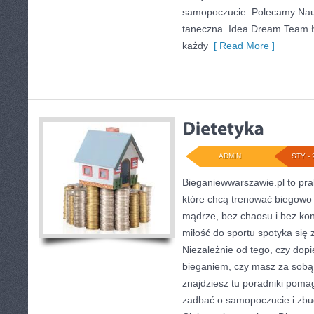
samopoczucie. Polecamy Nauk
taneczna. Idea Dream Team Ł
każdy
[ Read More ]
ADMIN
STY - 
Bieganiewwarszawie.pl to pra
które chcą trenować biegowo w
mądrze, bez chaosu i bez kont
miłość do sportu spotyka się 
Niezależnie od tego, czy dop
bieganiem, czy masz za sobą
znajdziesz tu poradniki poma
zadbać o samopoczucie i zb