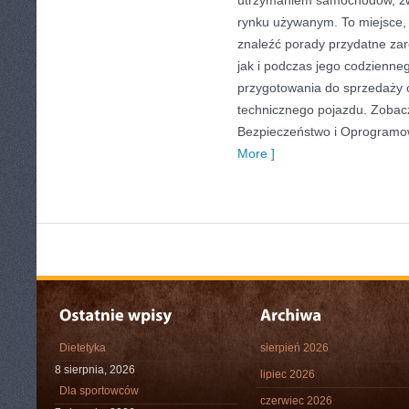
utrzymaniem samochodów, zw
rynku używanym. To miejsce,
znaleźć porady przydatne za
jak i podczas jego codzienne
przygotowania do sprzedaży 
technicznego pojazdu. Zobac
Bezpieczeństwo i Oprogramow
More ]
Dietetyka
sierpień 2026
8 sierpnia, 2026
lipiec 2026
Dla sportowców
czerwiec 2026