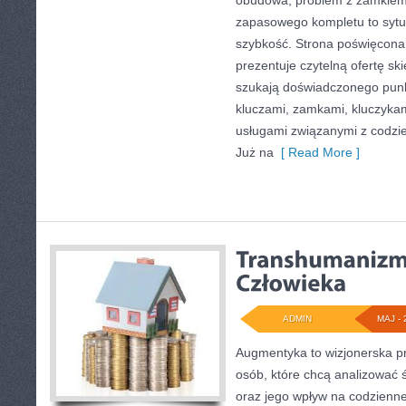
obudowa, problem z zamkiem
zapasowego kompletu to sytuac
szybkość. Strona poświęcona 
prezentuje czytelną ofertę sk
szukają doświadczonego punk
kluczami, zamkami, kluczyk
usługami związanymi z codz
Już na
[ Read More ]
ADMIN
MAJ - 
Augmentyka to wizjonerska pr
osób, które chcą analizować św
oraz jego wpływ na codzienne