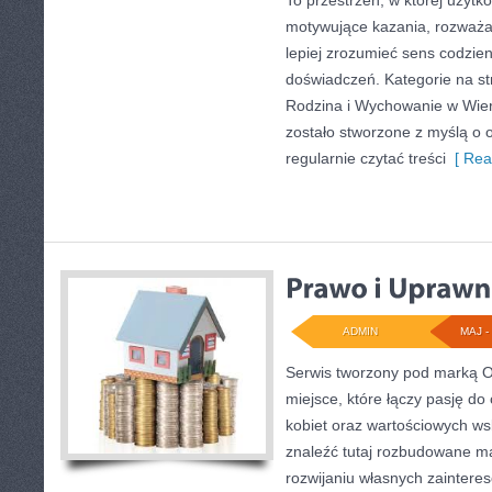
To przestrzeń, w której użyt
motywujące kazania, rozważa
lepiej zrozumieć sens codzi
doświadczeń. Kategorie na stro
Rodzina i Wychowanie w Wier
zostało stworzone z myślą o 
regularnie czytać treści
[ Rea
ADMIN
MAJ - 
Serwis tworzony pod marką 
miejsce, które łączy pasję do 
kobiet oraz wartościowych w
znaleźć tutaj rozbudowane mat
rozwijaniu własnych zaintere