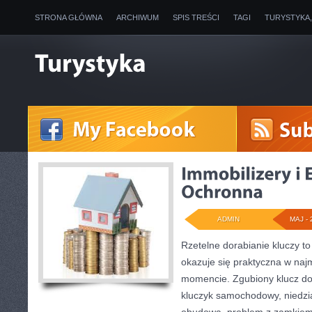
STRONA GŁÓWNA
ARCHIWUM
SPIS TREŚCI
TAGI
TURYSTYKA
ADMIN
MAJ - 
Rzetelne dorabianie kluczy to
okazuje się praktyczna w na
momencie. Zgubiony klucz do
kluczyk samochodowy, niedział