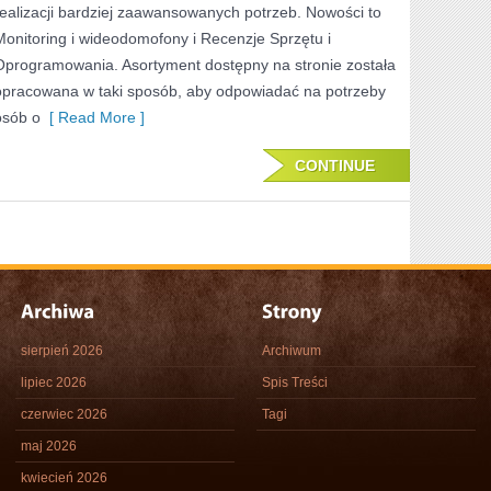
realizacji bardziej zaawansowanych potrzeb. Nowości to
Monitoring i wideodomofony i Recenzje Sprzętu i
Oprogramowania. Asortyment dostępny na stronie została
opracowana w taki sposób, aby odpowiadać na potrzeby
osób o
[ Read More ]
CONTINUE
sierpień 2026
Archiwum
lipiec 2026
Spis Treści
czerwiec 2026
Tagi
maj 2026
kwiecień 2026