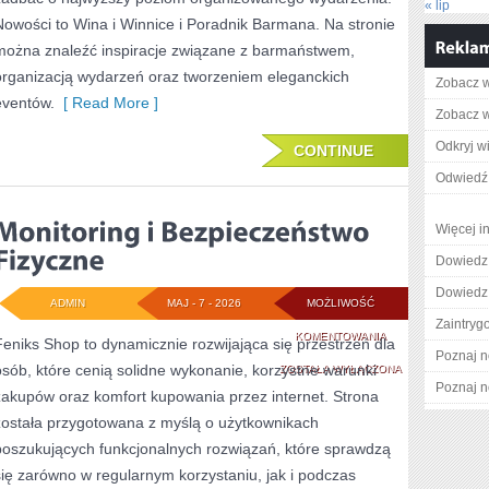
« lip
Nowości to Wina i Winnice i Poradnik Barmana. Na stronie
można znaleźć inspiracje związane z barmaństwem,
organizacją wydarzeń oraz tworzeniem eleganckich
Zobacz w
eventów.
[ Read More ]
Zobacz w
Odkryj w
CONTINUE
Odwiedź 
Więcej i
Dowiedz 
Dowiedz 
ADMIN
MAJ - 7 - 2026
MOŻLIWOŚĆ
Zaintry
MONITORING
KOMENTOWANIA
Feniks Shop to dynamicznie rozwijająca się przestrzeń dla
Poznaj n
osób, które cenią solidne wykonanie, korzystne warunki
I
ZOSTAŁA WYŁĄCZONA
Poznaj n
zakupów oraz komfort kupowania przez internet. Strona
BEZPIECZEŃSTWO
została przygotowana z myślą o użytkownikach
FIZYCZNE
poszukujących funkcjonalnych rozwiązań, które sprawdzą
się zarówno w regularnym korzystaniu, jak i podczas