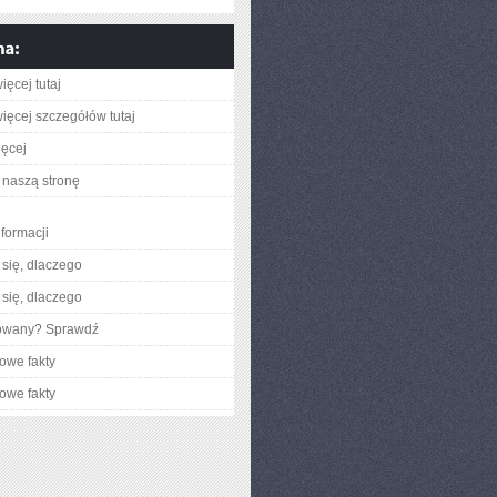
ięcej tutaj
ięcej szczegółów tutaj
ięcej
naszą stronę
nformacji
się, dlaczego
się, dlaczego
gowany? Sprawdź
owe fakty
owe fakty