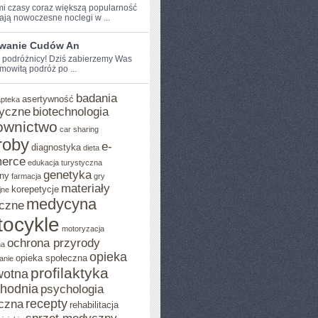
mi czasy coraz większą popularność
ją nowoczesne noclegi w ...
wanie Cudów An
 podróżnicy! Dziś ​zabierzemy ‍Was‌
mowitą ⁢podróż po ...
badania
asertywność
apteka
yczne
biotechnologia
ownictwo
car sharing
roby
e-
diagnostyka
dieta
erce
edukacja turystyczna
genetyka
ny
farmacja
gry
materiały
korepetycje
jne
medycyna
czne
ocykle
motoryzacja
ochrona przyrody
na
opieka
opieka społeczna
anie
profilaktyka
wotna
chodnia
psychologia
recepty
czna
rehabilitacja