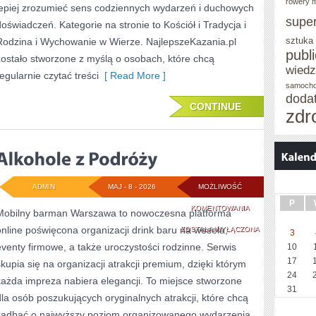
rowery m
lepiej zrozumieć sens codziennych wydarzeń i duchowych
supe
doświadczeń. Kategorie na stronie to Kościół i Tradycja i
sztuka
Rodzina i Wychowanie w Wierze. NajlepszeKazania.pl
publ
zostało stworzone z myślą o osobach, które chcą
wied
regularnie czytać treści
[ Read More ]
samoch
doda
CONTINUE
zdr
ADMIN
MAJ - 8 - 2026
MOŻLIWOŚĆ
P
ALKOHOLE
KOMENTOWANIA
Mobilny barman Warszawa to nowoczesna platforma
online poświęcona organizacji drink baru na wesela,
Z
ZOSTAŁA WYŁĄCZONA
3
eventy firmowe, a także uroczystości rodzinne. Serwis
10
PODRÓŻY
17
skupia się na organizacji atrakcji premium, dzięki którym
24
każda impreza nabiera elegancji. To miejsce stworzone
31
dla osób poszukujących oryginalnych atrakcji, które chcą
zadbać o najwyższy poziom organizowanego wydarzenia.