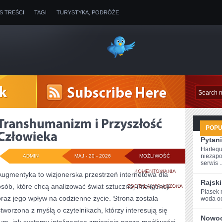
IS TREŚCI
TAGI
TURYSTYKA, PODRÓŻE
POP
Pytani
Harlequ
niezapo
ADMIN
MAJ - 20 - 2026
MOŻLIWOŚĆ
serwis ..
TRANSHUMANIZM
KOMENTOWANIA
Augmentyka to wizjonerska przestrzeń internetowa dla
Rajski
osób, które chcą analizować świat sztucznej inteligencji
I
ZOSTAŁA WYŁĄCZONA
Piasek 
oraz jego wpływ na codzienne życie. Strona została
woda‌ oc
PRZYSZŁOŚĆ
stworzona z myślą o czytelnikach, którzy interesują się
CZŁOWIEKA
Nowoc