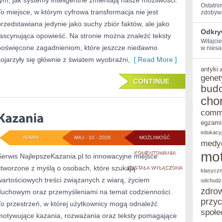
tym, jak systemy inteligentne zmieniają nasze możliwości.
Ostatni
To miejsce, w którym cyfrowa transformacja nie jest
zdobywa
przedstawiana jedynie jako suchy zbiór faktów, ale jako
Odkry
fascynująca opowieść. Na stronie można znaleźć teksty
Witajcie
poświęcone zagadnieniom, które jeszcze niedawno
w⁢ niesa
kojarzyły się głównie z światem wyobraźni,
[ Read More ]
antyki
genet
CONTINUE
bud
cho
comm
egzami
edukacy
ADMIN
MAJ - 10 - 2026
MOŻLIWOŚĆ
medy
KAZANIA
mot
KOMENTOWANIA
Serwis NajlepszeKazania.pl to innowacyjne miejsce
stworzone z myślą o osobach, które szukają
ZOSTAŁA WYŁĄCZONA
klasycz
wartościowych treści związanych z wiarą, życiem
odchudz
zdro
duchowym oraz przemyśleniami na temat codzienności.
przy
To przestrzeń, w której użytkownicy mogą odnaleźć
społe
motywujące kazania, rozważania oraz teksty pomagające