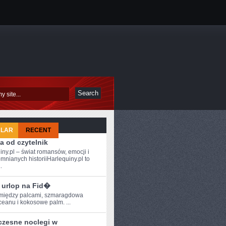
ULAR
RECENT
a od czytelnik
iny.pl – świat romansów, emocji i
mnianych historiiHarlequiny.pl to
.
 urlop na Fid�
między palcami,⁢ szmaragdowa
eanu i ⁢kokosowe ⁤palm.​ ...
zesne noclegi w