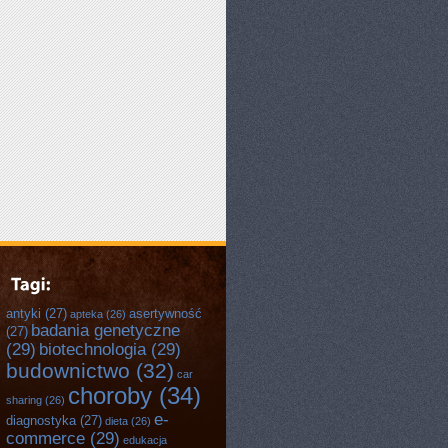
antyki
(27)
asertywność
apteka
(26)
badania genetyczne
(27)
(29)
biotechnologia
(29)
budownictwo
(32)
car
choroby
(34)
sharing
(26)
e-
diagnostyka
(27)
dieta
(26)
commerce
(29)
edukacja