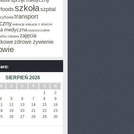
sprzęt medyczny
iejskie
szkoła
rfoods
szpital
transport
 cyfrowa
iczny
wakacje
wakacje z dziećmi
za medyczna
wypożyczalnie
zajęcia
odów
zabawa
tkowe
zdrowe żywienie
owie
SIERPIEŃ 2026
W
Ś
C
P
S
N
1
2
4
5
6
7
8
9
11
12
13
14
15
16
18
19
20
21
22
23
25
26
27
28
29
30