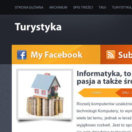
STRONA GŁÓWNA
ARCHIWUM
SPIS TREŚCI
TAGI
TURYSTYKA
ADMIN
GRU - 
Rozwój komputerów uzależnio
technologii Komputery, to wyna
wiele lat temu, jednak w ter
wyjątkowo rozkwit. Jest to s