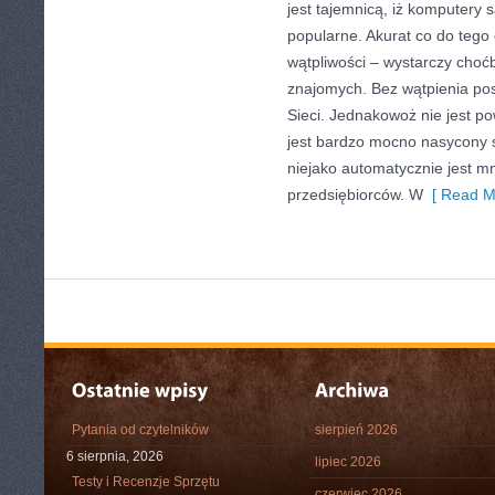
jest tajemnicą, iż komputery
popularne. Akurat co do tego
wątpliwości – wystarczy choć
znajomych. Bez wątpienia pos
Sieci. Jednakowoż nie jest po
jest bardzo mocno nasycony
niejako automatycznie jest mn
przedsiębiorców. W
[ Read M
Pytania od czytelników
sierpień 2026
6 sierpnia, 2026
lipiec 2026
Testy i Recenzje Sprzętu
czerwiec 2026