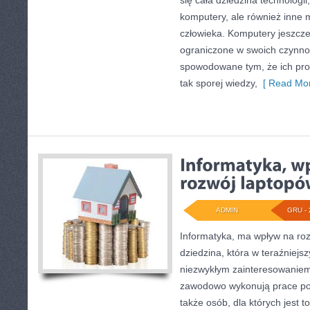
się cała dziedzina technologii
komputery, ale również inne
człowieka. Komputery jeszcze
ograniczone w swoich czynnoś
spowodowane tym, że ich prod
tak sporej wiedzy,
[ Read Mor
ADMIN
GRU - 
Informatyka, ma wpływ na roz
dziedzina, która w teraźniejs
niezwykłym zainteresowaniem 
zawodowo wykonują prace pow
także osób, dla których jest 