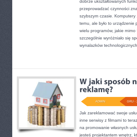
dobrze ukształtowanych funkcj
przeprowadzać czynności znac
szybszym czasie. Komputery z
temu, ale było to urządzenie p
wielu programów, jakie mimo
szczególnie wyróżniało się s
wynalazków technologicznyc
ADMIN
GRU - 
Jak zareklamować swoje usłu
inne serwisy z filmami to ter
na promowanie własnych usług
jesteś projektantem wnętrz, k