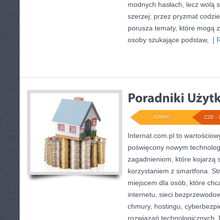
modnych hasłach, lecz wolą s
szerzej: przez pryzmat codz
porusza tematy, które mogą 
osoby szukające podstaw,
[ R
ADMIN
CZE - 
Internat.com.pl to wartościo
poświęcony nowym technolog
zagadnieniom, które kojarzą 
korzystaniem z smartfona. S
miejscem dla osób, które chcą
internetu, sieci bezprzewodo
chmury, hostingu, cyberbezp
rozwiązań technologicznych. N