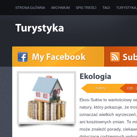
STRONA GŁÓWNA
ARCHIWUM
SPIS TREŚCI
TAGI
TURYSTYKA
ADMIN
CZE - 
Ekos-Sułów to wartościowy se
natury, który pokazuje, że tro
oznaczać wielkich wyrzeczeń
ani kosztownych zmian. To mi
może znaleźć porady, ciekawos
dotyczące codziennych wybo