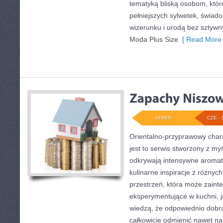
tematyką bliską osobom, któr
pełniejszych sylwetek, świ
wizerunku i urodą bez sztyw
Moda Plus Size
[ Read More 
ADMIN
CZE - 
Orientalno-przyprawowy charak
jest to serwis stworzony z my
odkrywają intensywne aromaty
kulinarne inspiracje z różnych
przestrzeń, która może zain
eksperymentujące w kuchni, ja
wiedzą, że odpowiednio dobra
całkowicie odmienić nawet na