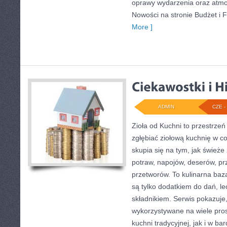
oprawy wydarzenia oraz atmo
Nowości na stronie Budżet i Fi
More ]
ADMIN
CZE - 
Zioła od Kuchni to przestrzeń
zgłębiać ziołową kuchnię w c
skupia się na tym, jak śwież
potraw, napojów, deserów, p
przetworów. To kulinarna baza
są tylko dodatkiem do dań, le
składnikiem. Serwis pokazuje
wykorzystywane na wiele pro
kuchni tradycyjnej, jak i w bar