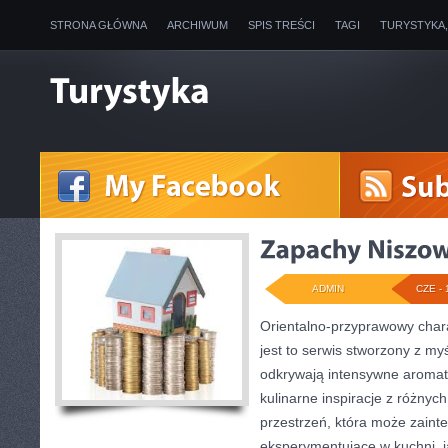
STRONA GŁÓWNA
ARCHIWUM
SPIS TREŚCI
TAGI
TURYSTYKA
ADMIN
CZE - 
Orientalno-przyprawowy charak
jest to serwis stworzony z my
odkrywają intensywne aromaty
kulinarne inspiracje z różnych
przestrzeń, która może zain
eksperymentujące w kuchni, ja