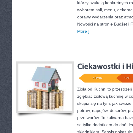
którzy szukają konkretnych r
wyborem sali, menu, dekoracji
oprawy wydarzenia oraz atmo
Nowości na stronie Budżet i Fi
More ]
ADMIN
CZE - 
Zioła od Kuchni to przestrzeń
zgłębiać ziołową kuchnię w c
skupia się na tym, jak śwież
potraw, napojów, deserów, p
przetworów. To kulinarna baza
są tylko dodatkiem do dań, le
składnikiem. Serwis pokazuje