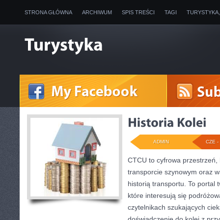
STRONA GŁÓWNA
ARCHIWUM
SPIS TREŚCI
TAGI
TURYSTYKA
ADMIN
CZE - 
CTCU to cyfrowa przestrzeń, 
transporcie szynowym oraz ws
historią transportu. To porta
które interesują się podróżow
czytelnikach szukających cie
doświadczenie do kolei z przy