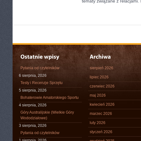
tematy związane z relacjami
Pytania od czytelników
sierpień 2026
6 sierpnia, 2026
lipiec 2026
Testy i Recenzje Sprzętu
czerwiec 2026
5 sierpnia, 2026
maj 2026
Bohaterowie Amatorskiego Sportu
kwiecień 2026
4 sierpnia, 2026
Góry Australijskie (Wielkie Góry
marzec 2026
Wododziałowe)
luty 2026
3 sierpnia, 2026
styczeń 2026
Pytania od czytelników
1 sierpnia, 2026