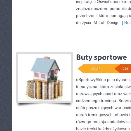
inspiracje i Oświetlenie i kli
znaleźć obszerne poradniki 
przestrzeni, które pomagają 
do życia. M-Loft Design
[ Rea
ADMIN
CZE - 
eSportowySklep.pl to dynamicz
tematyczna, która została st
uprawiających sport oraz wsz
codziennego treningu. Serwis
osób poszukujących wartości
ubrań treningowych, obuwia t
różnego rodzaju dodatków spo
bazie treści każdy użytkowni