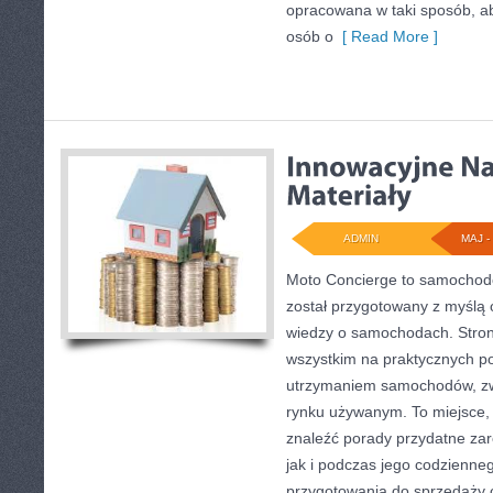
opracowana w taki sposób, a
osób o
[ Read More ]
ADMIN
MAJ - 
Moto Concierge to samochodo
został przygotowany z myślą
wiedzy o samochodach. Stron
wszystkim na praktycznych p
utrzymaniem samochodów, zw
rynku używanym. To miejsce,
znaleźć porady przydatne za
jak i podczas jego codzienne
przygotowania do sprzedaży 