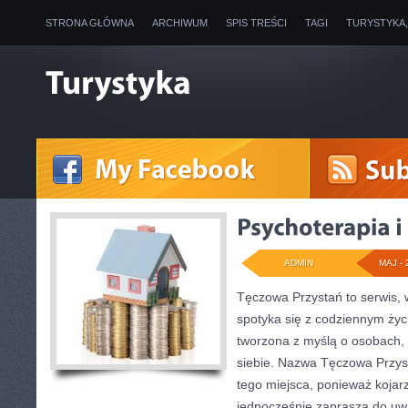
STRONA GŁÓWNA
ARCHIWUM
SPIS TREŚCI
TAGI
TURYSTYKA
ADMIN
MAJ - 
Tęczowa Przystań to serwis, 
spotyka się z codziennym życ
tworzona z myślą o osobach, 
siebie. Nazwa Tęczowa Przys
tego miejsca, ponieważ kojarz
jednocześnie zaprasza do uwa