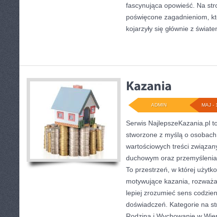
fascynująca opowieść. Na str
poświęcone zagadnieniom, kt
kojarzyły się głównie z świat
ADMIN
MAJ - 
Serwis NajlepszeKazania.pl t
stworzone z myślą o osobach,
wartościowych treści związan
duchowym oraz przemyśleniam
To przestrzeń, w której użyt
motywujące kazania, rozważa
lepiej zrozumieć sens codzi
doświadczeń. Kategorie na stro
Rodzina i Wychowanie w Wier