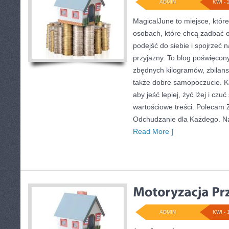
ADMIN
KWI - 
MagicalJune to miejsce, któr
osobach, które chcą zadbać 
podejść do siebie i spojrzeć
przyjazny. To blog poświęcon
zbędnych kilogramów, zbilans
także dobre samopoczucie. Ka
aby jeść lepiej, żyć lżej i czuć
wartościowe treści. Polecam 
Odchudzanie dla Każdego. Na
Read More ]
ADMIN
KWI - 