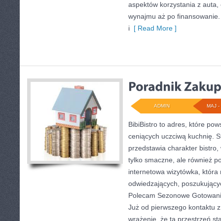
aspektów korzystania z auta,
wynajmu aż po finansowanie.
i
[ Read More ]
ADMIN
MAJ - 
BibiBistro to adres, które po
ceniących uczciwą kuchnię. S
przedstawia charakter bistro,
tylko smaczne, ale również p
internetowa wizytówka, któr
odwiedzających, poszukującyc
Polecam Sezonowe Gotowani
Już od pierwszego kontaktu z
wrażenie, że ta przestrzeń s