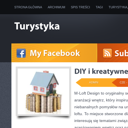
STRONA GŁÓWNA
ARCHIWUM
SPIS TREŚCI
TAGI
TURYSTYKA
ADMIN
CZE - 
M-Loft Design to oryginalny 
aranżacji wnętrz, który inspi
niebanalnych pomysłów na ur
loftu. To miejsce stworzone dl
interesują się tematami związ
aranżowaniem wnętrz oraz n