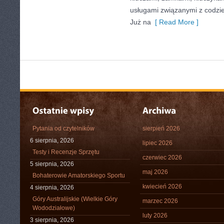
usługami związanymi z codz
Już na
[ Read More ]
Pytania od czytelników
sierpień 2026
6 sierpnia, 2026
lipiec 2026
Testy i Recenzje Sprzętu
czerwiec 2026
5 sierpnia, 2026
maj 2026
Bohaterowie Amatorskiego Sportu
kwiecień 2026
4 sierpnia, 2026
Góry Australijskie (Wielkie Góry
marzec 2026
Wododziałowe)
luty 2026
3 sierpnia, 2026