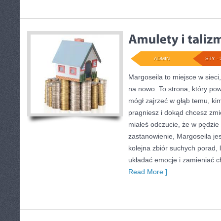
ADMIN
STY - 
Margoseila to miejsce w sieci
na nowo. To strona, który pow
mógł zajrzeć w głąb temu, kim
pragniesz i dokąd chcesz zmie
miałeś odczucie, że w pędzi
zastanowienie, Margoseila jest
kolejna zbiór suchych porad,
układać emocje i zamieniać 
Read More ]