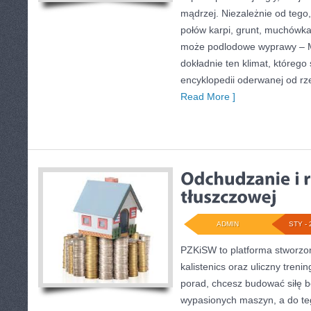
mądrzej. Niezależnie od tego,
połów karpi, grunt, muchówka
może podlodowe wyprawy –
dokładnie ten klimat, którego
encyklopedii oderwanej od rzec
Read More ]
ADMIN
STY - 
PZKiSW to platforma stworzon
kalistenics oraz uliczny treni
porad, chcesz budować siłę b
wypasionych maszyn, a do teg