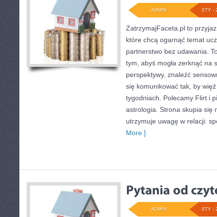
ADMIN
STY - 
ZatrzymajFaceta.pl to przyjaz
które chcą ogarnąć temat uc
partnerstwo bez udawania. To
tym, abyś mogła zerknąć na s
perspektywy, znaleźć sensow
się komunikować tak, by więź 
tygodniach. Polecamy Flirt i 
astrologia. Strona skupia się
utrzymuje uwagę w relacji: sp
More ]
ADMIN
STY - 