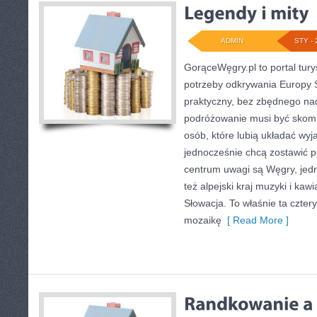
ADMIN
STY - 
GorąceWęgry.pl to portal tury
potrzeby odkrywania Europy
praktyczny, bez zbędnego nad
podróżowanie musi być skomp
osób, które lubią układać wyj
jednocześnie chcą zostawić p
centrum uwagi są Węgry, jedna
też alpejski kraj muzyki i kaw
Słowacja. To właśnie ta cztery
mozaikę
[ Read More ]