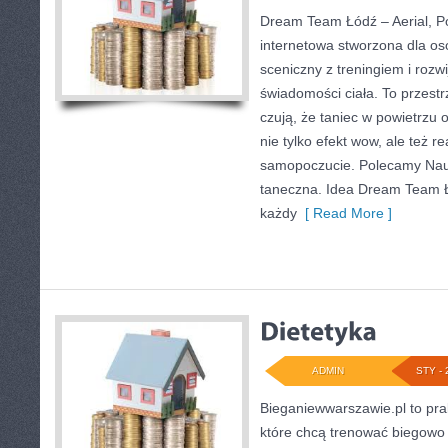
Dream Team Łódź – Aerial, Po
internetowa stworzona dla os
sceniczny z treningiem i rozwi
świadomości ciała. To przestr
czują, że taniec w powietrzu 
nie tylko efekt wow, ale też r
samopoczucie. Polecamy Nauk
taneczna. Idea Dream Team Ł
każdy
[ Read More ]
ADMIN
STY - 
Bieganiewwarszawie.pl to pra
które chcą trenować biegowo w