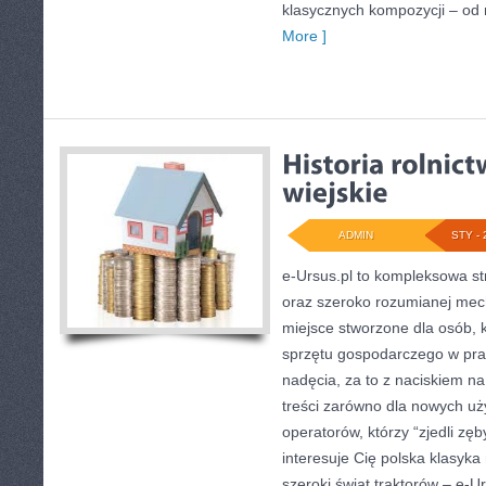
klasycznych kompozycji – od
More ]
ADMIN
STY - 
e-Ursus.pl to kompleksowa s
oraz szeroko rozumianej mech
miejsce stworzone dla osób,
sprzętu gospodarczego w pra
nadęcia, za to z naciskiem n
treści zarówno dla nowych uż
operatorów, którzy “zjedli zęb
interesuje Cię polska klasyka
szeroki świat traktorów – e-