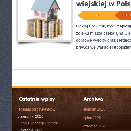
ADMIN
LUT - 
Odkryj uroki turystyki wiejskie
zgiełku miasta czekają na Cie
domowe wyroby oraz serdecz
prawdziwe wakacje! #polskiew
Pytania od czytelników
sierpień 2026
6 sierpnia, 2026
lipiec 2026
Testy i Recenzje Sprzętu
czerwiec 2026
5 sierpnia, 2026