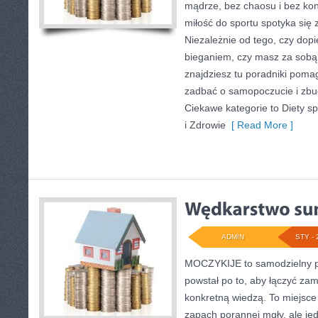
mądrze, bez chaosu i bez kont
miłość do sportu spotyka się 
Niezależnie od tego, czy dop
bieganiem, czy masz za sobą
znajdziesz tu poradniki poma
zadbać o samopoczucie i zb
Ciekawe kategorie to Diety s
i Zdrowie
[ Read More ]
ADMIN
STY - 
MOCZYKIJE to samodzielny po
powstał po to, aby łączyć za
konkretną wiedzą. To miejsce 
zapach porannej mgły, ale je