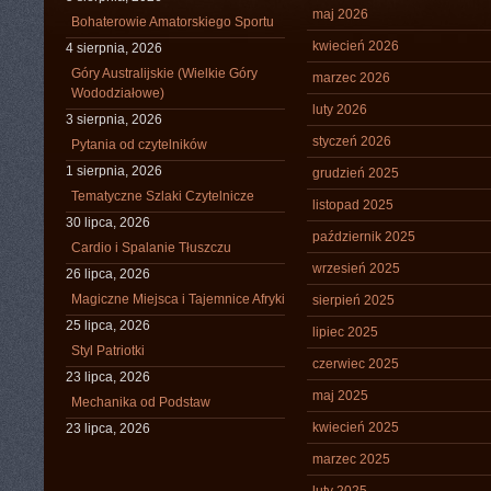
maj 2026
Bohaterowie Amatorskiego Sportu
kwiecień 2026
4 sierpnia, 2026
Góry Australijskie (Wielkie Góry
marzec 2026
Wododziałowe)
luty 2026
3 sierpnia, 2026
styczeń 2026
Pytania od czytelników
1 sierpnia, 2026
grudzień 2025
Tematyczne Szlaki Czytelnicze
listopad 2025
30 lipca, 2026
październik 2025
Cardio i Spalanie Tłuszczu
wrzesień 2025
26 lipca, 2026
Magiczne Miejsca i Tajemnice Afryki
sierpień 2025
25 lipca, 2026
lipiec 2025
Styl Patriotki
czerwiec 2025
23 lipca, 2026
maj 2025
Mechanika od Podstaw
kwiecień 2025
23 lipca, 2026
marzec 2025