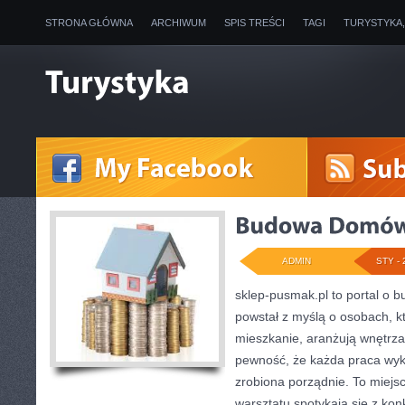
STRONA GŁÓWNA
ARCHIWUM
SPIS TREŚCI
TAGI
TURYSTYKA
ADMIN
STY - 
sklep-pusmak.pl to portal o b
powstał z myślą o osobach, k
mieszkanie, aranżują wnętrza
pewność, że każda praca wy
zrobiona porządnie. To miejs
warsztatu spotykają się z ko