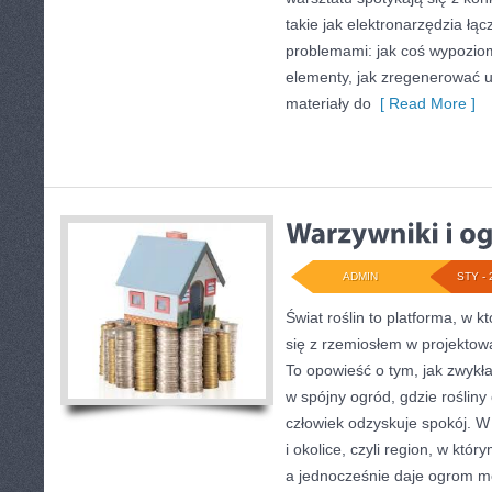
takie jak elektronarzędzia łą
problemami: jak coś wypoziom
elementy, jak zregenerować u
materiały do
[ Read More ]
ADMIN
STY - 
Świat roślin to platforma, w k
się z rzemiosłem w projektowa
To opowieść o tym, jak zwykł
w spójny ogród, gdzie rośliny c
człowiek odzyskuje spokój. W 
i okolice, czyli region, w któ
a jednocześnie daje ogrom mo